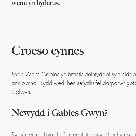
wenu yn hyderus.
Croeso cynnes
Mae White Gables yn bractis deintyddol sy'n eiddo a
annibynnol, sydd wedi hen sefydlu fel darparwr gof
Colwyn.
Newydd i Gables Gwyn?
Rydym yn derbyn cleifion preifat newydd ar hyn o br