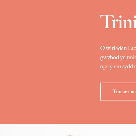
Trin
O wiriadau i a
gwybod yn unio
opsiynau sydd ar
Triniaetha