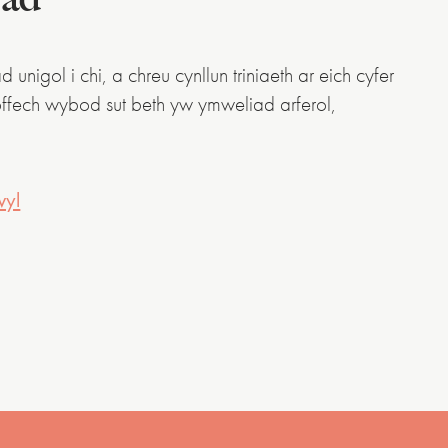
 unigol i chi, a chreu cynllun triniaeth ar eich cyfer
ffech wybod sut beth yw ymweliad arferol,
wyl