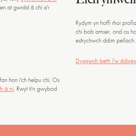
n at gwrdd â chi a'r
Rydym yn hoffi rhoi profiad
chi bob amser, ond os ho
edrychwch ddim pellach.
Dysgwch beth i'w ddisg
n hon i'ch helpu chi. Os
h â ni
. Rwyt ti'n gwybod