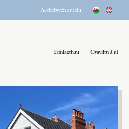
Archebwch ar-lein
Triniaethau
Cysylltu â ni