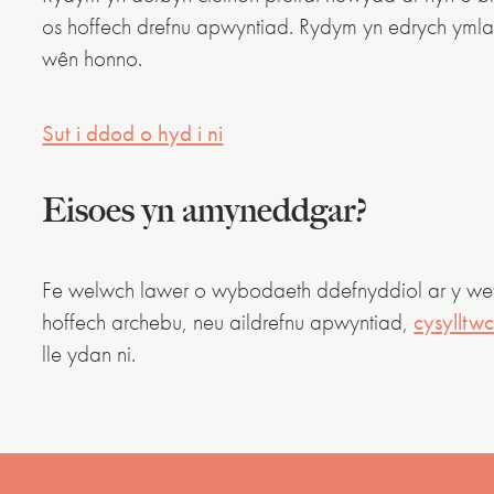
os hoffech drefnu apwyntiad. Rydym yn edrych ymlae
wên honno.
Sut i ddod o hyd i ni
Eisoes yn amyneddgar?
Fe welwch lawer o wybodaeth ddefnyddiol ar y wefa
hoffech archebu, neu aildrefnu apwyntiad,
cysylltwc
lle ydan ni.