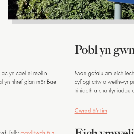
Pobl yn gwn
c yn cael ei reoli'n
Mae gofalu am eich iech
al yn nhref glan môr Bae
cyflogi criw o weithwyr 
triniaeth a chanlyniadau 
Cwrdd â'r tîm
Eich ymwel
yd, felly
cysylltwch â ni