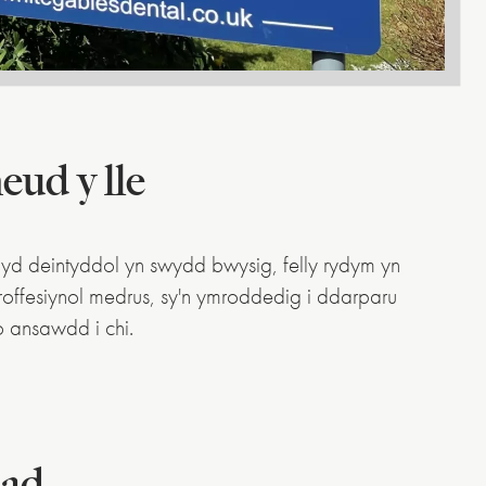
eud y lle
yd deintyddol yn swydd bwysig, felly rydym yn
proffesiynol medrus, sy'n ymroddedig i ddarparu
o ansawdd i chi.
iad