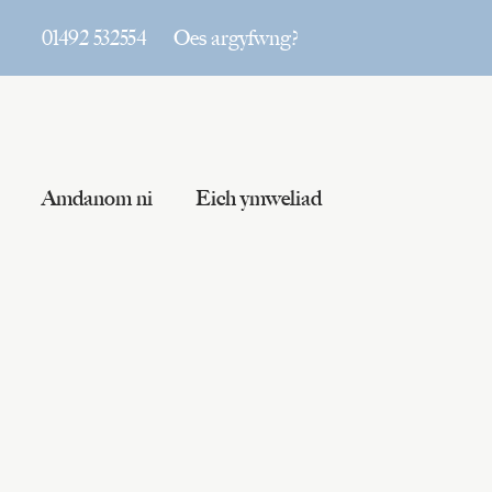
01492 532554
Oes argyfwng?
Amdanom ni
Eich ymweliad