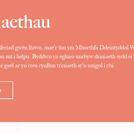
iaethau
dferiad gwên llawn, mae'r tîm ym Mhorthfa Ddeintyddol 
n sut i helpu. Byddwn yn egluro unrhyw driniaeth sydd ei
 gael ac yn creu cynllun triniaeth sy'n unigol i chi.
u