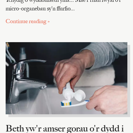
micro-organebau sy'n ffurfio...
Continue reading »
Beth yw'r amser gorau o'r dydd i